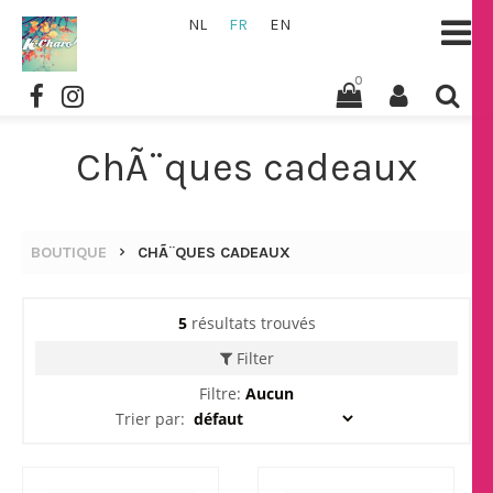
NL
FR
EN
0
ChÃ¨ques cadeaux
BOUTIQUE
CHÃ¨QUES CADEAUX
5
résultats trouvés
Filter
Filtre:
Aucun
Trier par: