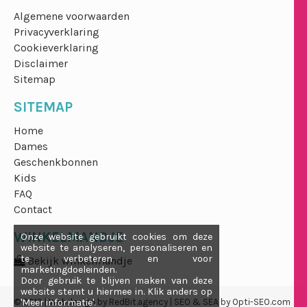
Algemene voorwaarden
Privacyverklaring
Cookieverklaring
Disclaimer
Sitemap
SITEMAP
Home
Dames
Geschenkbonnen
Kids
FAQ
Contact
WINKELMANDJE
Onze website gebruikt cookies om deze
website te analyseren, personaliseren en
te verbeteren en voor
Bekijk winkelmandje
marketingdoeleinden.
Door gebruik te blijven maken van deze
website stemt u hiermee in. Klik anders op
© 2019 | Webdesign by
'Meer informatie'.
RedBit.agency
| SEO & SEA by
Opti-SEO.com